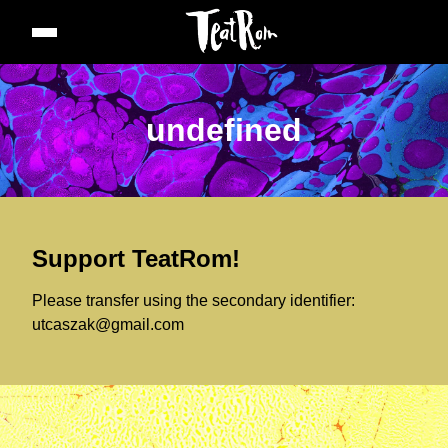
undefined
Support TeatRom!
Please transfer using the secondary identifier: 
utcaszak@gmail.com